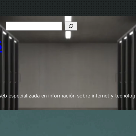
B
u
s
s
c
a
r
eb especializada en información sobre internet y tecnolog