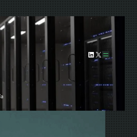
LinkedIn
X
ía