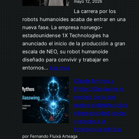
mayo 12, 2026
La carrera por los
robots humanoides acaba de entrar en una
nueva fase. La empresa noruego-
estadounidense 1X Technologies ha
anunciado el inicio de la producción a gran
escala de NEO, su robot humanoide
diseñado para convivir y trabajar en
:
entornos…
Lee más
1X
Claude Mythos y
pisa
Project Glasswing: el
el
modelo de IA que
acelerador:
reabre el debate sobre
la
ciberseguridad, poder
fabricación
y acceso a la
masiva
inteligencia artificial
de
por Fernando Fluixá Arteaga