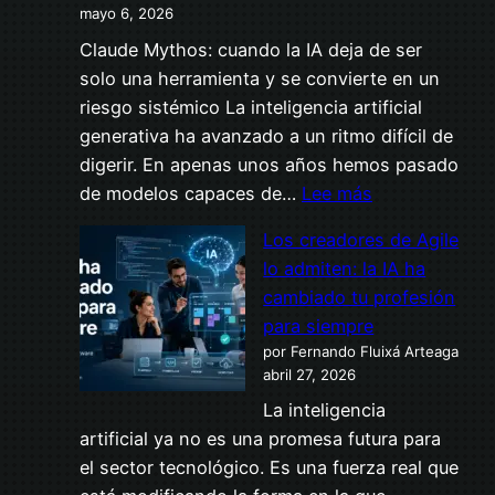
NEO
mayo 6, 2026
ya
Claude Mythos: cuando la IA deja de ser
es
solo una herramienta y se convierte en un
una
riesgo sistémico La inteligencia artificial
realidad
generativa ha avanzado a un ritmo difícil de
digerir. En apenas unos años hemos pasado
:
de modelos capaces de…
Lee más
Claude
Los creadores de Agile
Mythos
lo admiten: la IA ha
y
cambiado tu profesión
Project
para siempre
Glasswing:
por Fernando Fluixá Arteaga
el
abril 27, 2026
modelo
La inteligencia
de
artificial ya no es una promesa futura para
IA
el sector tecnológico. Es una fuerza real que
que