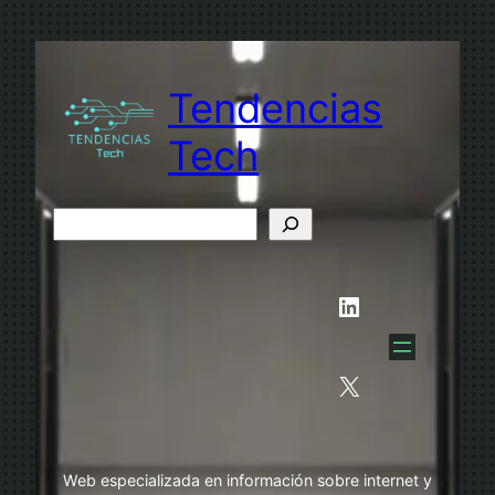
Saltar
al
contenido
Tendencias
Tech
B
u
s
LinkedIn
c
a
r
X
Web especializada en información sobre internet y