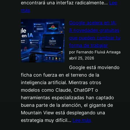
encontrará una interfaz radicalmente…
Lee
siempre
:
más
ChatGPT
Google acelera en IA:
5.5:
8 novedades gratuitas
el
que pueden cambiar tu
cambio
forma de trabajar
de
por Fernando Fluixá Arteaga
era
abril 25, 2026
que
Google está moviendo
no
ficha con fuerza en el terreno de la
se
inteligencia artificial. Mientras otros
nota
modelos como Claude, ChatGPT o
en
herramientas especializadas han captado
la
buena parte de la atención, el gigante de
interfaz,
Mountain View está desplegando una
pero
:
estrategia muy difícil…
Lee más
sí
Google