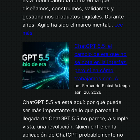
está modificando la forma en la que
reabre
diseñamos, construimos, validamos y
el
gestionamos productos digitales. Durante
debate
años, Agile ha sido el marco mental…
Lee
sobre
:
más
ciberseguridad
Los
poder
ChatGPT 5.5: el
creadores
y
cambio de era que no
de
acceso
se nota en la interfaz,
Agile
a
pero sí en cómo
lo
la
trabajamos con IA
admiten:
inteligencia
por Fernando Fluixá Arteaga
la
abril 26, 2026
artificial
IA
ChatGPT 5.5 ya está aquí: por qué puede
ha
ser más importante de lo que parece La
cambiado
llegada de ChatGPT 5.5 no parece, a simple
tu
vista, una revolución. Quien entre en la
profesión
aplicación de ChatGPT probablemente no
para