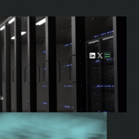
LinkedIn
X
ía