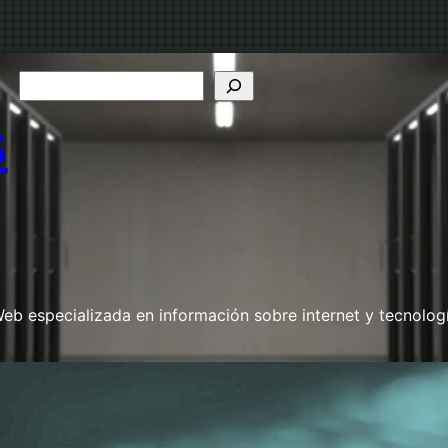
B
u
s
s
c
a
r
eb especializada en información sobre internet y tecnolog