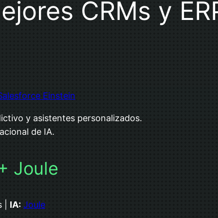
ejores CRMs y ERP
Salesforce Einstein
dictivo y asistentes personalizados.
acional de IA.
+ Joule
s |
IA:
Joule