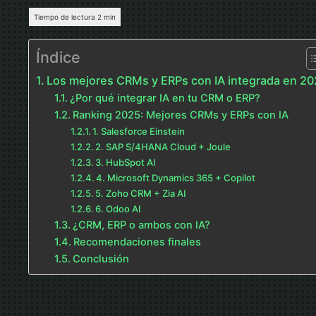
Índice
Los mejores CRMs y ERPs con IA integrada en 2
¿Por qué integrar IA en tu CRM o ERP?
Ranking 2025: Mejores CRMs y ERPs con IA
1. Salesforce Einstein
2. SAP S/4HANA Cloud + Joule
3. HubSpot AI
4. Microsoft Dynamics 365 + Copilot
5. Zoho CRM + Zia AI
6. Odoo AI
¿CRM, ERP o ambos con IA?
Recomendaciones finales
Conclusión