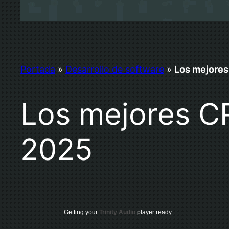
Portada
»
Desarrollo de software
»
Los mejores
Los mejores C
2025
Getting your
Trinity Audio
player ready…