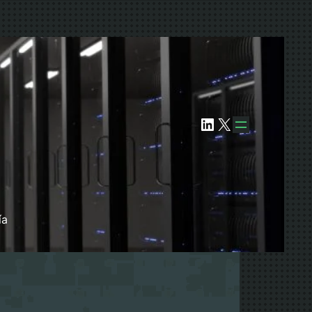
LinkedIn
X
ía