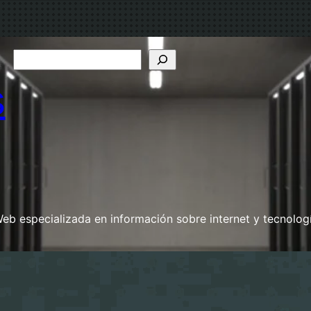
B
u
s
s
c
a
r
eb especializada en información sobre internet y tecnolog