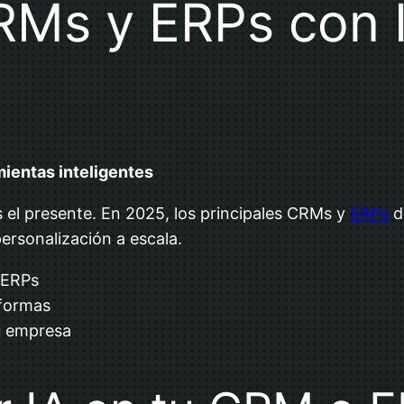
RMs y ERPs con I
mientas inteligentes
s el presente. En 2025, los principales CRMs y
ERPs
d
ersonalización a escala.
 ERPs
aformas
u empresa