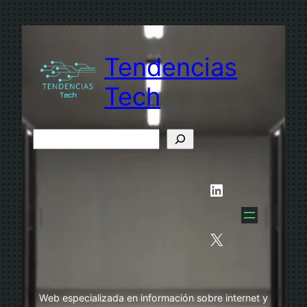
Saltar
al
contenido
Tendencias
Tech
B
u
s
LinkedIn
c
a
r
X
Web especializada en información sobre internet y