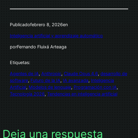
Publicado
febrero 8, 2026
en
Inteligencia artificial y aprendizaje automático
por
Fernando Fluixá Arteaga
Etiquetas:
Agentes de IA
, 
Anthropic
, 
Claude Opus 4.6
, 
desarrollo de
software
, 
Futuro de la IA
, 
IA avanzada
, 
Inteligencia
Artificial
, 
Modelos de lenguaje
, 
Programación con IA
, 
Tecnología 2026
, 
Tendencias en inteligencia artificial
Deja una respuesta