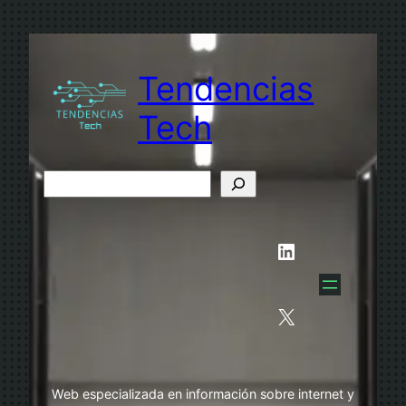
Saltar
al
contenido
Tendencias
Tech
B
u
s
LinkedIn
c
a
r
X
Web especializada en información sobre internet y