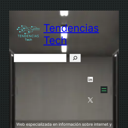
Saltar
al
contenido
Tendencias
Tech
B
u
s
LinkedIn
c
a
r
X
Web especializada en información sobre internet y