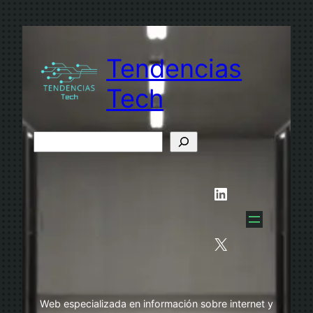
Saltar
al
contenido
Tendencias
Tech
B
u
s
LinkedIn
c
a
r
X
Web especializada en información sobre internet y