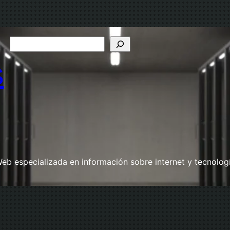
B
u
s
s
c
a
r
eb especializada en información sobre internet y tecnolog