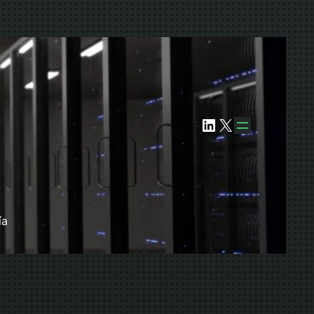
LinkedIn
X
ía