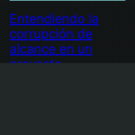
Entendiendo la
corrupción de
alcance en un
proyecto
¿Has oído alguna vez hablar del término
corrupción de alcance (scope creep) en la
gestión de proyectos? Se refiere a un problema
común en el que los requisitos y tareas
adicionales se cuelan gradualmente en un
proyecto, provocando retrasos y dificultades. En
este artículo, exploraremos el concepto de creep