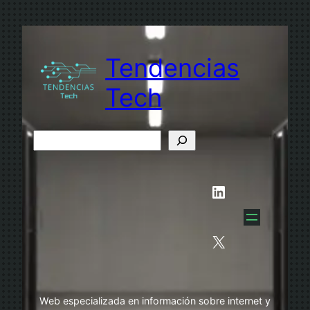
Saltar
al
contenido
Tendencias
Tech
B
u
s
LinkedIn
c
a
r
X
Web especializada en información sobre internet y