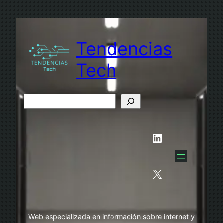
Saltar
al
contenido
Tendencias
Tech
B
u
s
LinkedIn
c
a
r
X
Web especializada en información sobre internet y