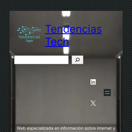
Saltar
al
contenido
Tendencias
Tech
B
u
s
LinkedIn
c
a
r
X
Web especializada en información sobre internet y