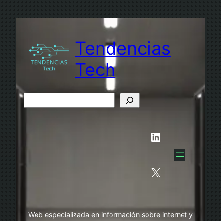
Saltar
al
contenido
Tendencias
Tech
B
u
s
LinkedIn
c
a
r
X
Web especializada en información sobre internet y