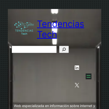
Saltar
al
contenido
Tendencias
Tech
B
u
s
LinkedIn
c
a
r
X
Web especializada en información sobre internet y