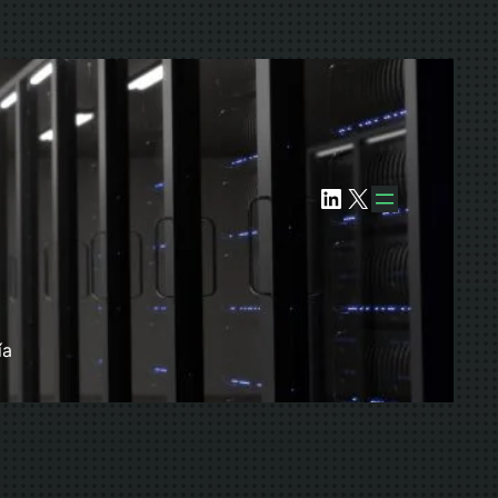
LinkedIn
X
ía