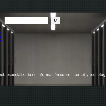
B
u
s
s
c
a
r
eb especializada en información sobre internet y tecnolog