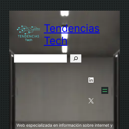
Saltar
al
contenido
Tendencias
Tech
B
u
s
LinkedIn
c
a
r
X
Web especializada en información sobre internet y