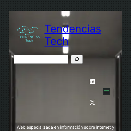
Saltar
al
contenido
Tendencias
Tech
B
u
s
LinkedIn
c
a
r
X
Web especializada en información sobre internet y