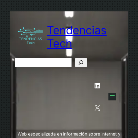
Saltar
al
contenido
Tendencias
Tech
B
u
s
LinkedIn
c
a
r
X
Web especializada en información sobre internet y