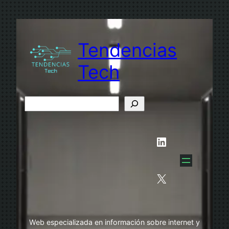
Saltar
al
contenido
Tendencias
Tech
B
u
s
LinkedIn
c
a
r
X
Web especializada en información sobre internet y