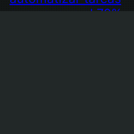
que ocupan el 70%
del tiempo de los
empleados
La Inteligencia Artificial (IA) se ha convertido en
una tecnología revolucionaria capaz de
transformar el funcionamiento de las empresas.
Los recientes avances de la IA le han permitido
realizar tareas que antes se consideraban
imposibles. Las empresas que aprovechan la IA
pueden esperar una serie de resultados
positivos, desde una mayor eficacia hasta un
aumento…