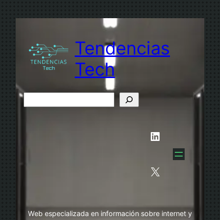
Saltar
al
contenido
Tendencias
Tech
B
u
s
LinkedIn
c
a
r
X
Web especializada en información sobre internet y