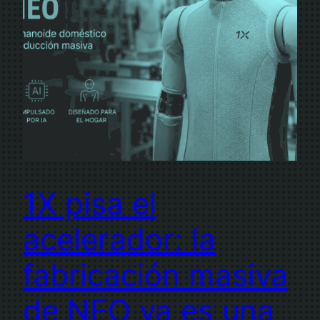
1X pisa el
acelerador: la
fabricación masiva
de NEO ya es una