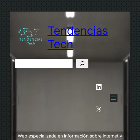
Saltar
al
contenido
Tendencias
Tech
B
u
s
LinkedIn
c
a
r
X
Web especializada en información sobre internet y